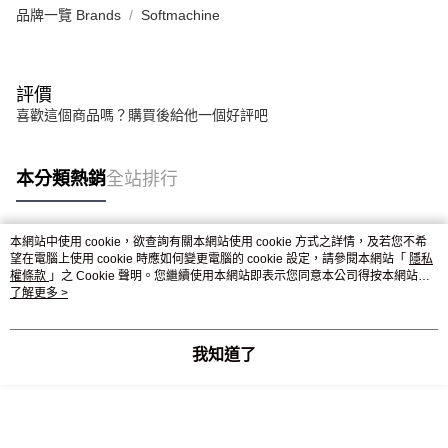
恩沛科技股份有限公司將有權停止該用戶之使用額度並採取法律行動。
品牌一覽 Brands
Softmachine
評價
喜歡這個商品嗎？購買後給他一個好評吧
本分類熱銷
全站排行
本網站中使用 cookie，欲查詢有關本網站使用 cookie 方式之詳情，及若您不希
熱門標籤
望在電腦上使用 cookie 時應如何變更電腦的 cookie 設定，請參閱本網站「
隱私
權條款
」之 Cookie 聲明。您繼續使用本網站即表示您同意本公司得按本網站使
用條款之 Cookie 聲明使用 cookie。
了解更多 >
我知道了