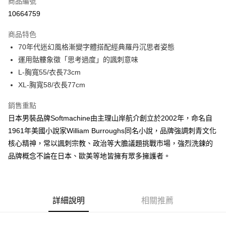
商品編號
信用卡分期付款
10664759
3 期 0 利率 每期
NT$581
21家銀行
商品特色
6 期 0 利率 每期
NT$290
21家銀行
合作金庫商業銀行
第一商業銀行
70年代迷幻風格漸變字體搭配經典羅丹沉思者姿態
華南商業銀行
彰化商業銀行
合作金庫商業銀行
第一商業銀行
超商取貨付款
運用骷髏象徵「思考過度」的諷刺意味
上海商業儲蓄銀行
台北富邦商業銀行
華南商業銀行
彰化商業銀行
國泰世華商業銀行
兆豐國際商業銀行
L-胸寬55/衣長73cm
LINE Pay
上海商業儲蓄銀行
台北富邦商業銀行
臺灣中小企業銀行
台中商業銀行
XL-胸寬58/衣長77cm
國泰世華商業銀行
兆豐國際商業銀行
匯豐（台灣）商業銀行
華泰商業銀行
Apple Pay
臺灣中小企業銀行
台中商業銀行
聯邦商業銀行
遠東國際商業銀行
銷售重點
匯豐（台灣）商業銀行
華泰商業銀行
悠遊付
元大商業銀行
永豐商業銀行
日本男裝品牌Softmachine由主理山岸航介創立於2002年，命名自
聯邦商業銀行
遠東國際商業銀行
玉山商業銀行
星展（台灣）商業銀行
元大商業銀行
永豐商業銀行
1961年美國小說家William Burroughs同名小說，品牌強調刺青文化
AFTEE先享後付
台新國際商業銀行
中國信託商業銀行
玉山商業銀行
星展（台灣）商業銀行
核心精神，常以諷刺宗教、政治等大膽議題挑戰市場，強烈洗鍊的
相關說明
台灣樂天信用卡公司
台新國際商業銀行
中國信託商業銀行
品牌概念不論在日本、歐美等地皆擁有眾多擁護者。
【關於「AFTEE先享後付」】
台灣樂天信用卡公司
ATM付款
AFTEE先享後付是「在收到商品之後才付款」的支付方式。 讓您購物簡單
便利好安心！
１．簡單：不需註冊會員、不需綁卡、不需儲值。
運送方式
２．便利：只要手機號碼，簡訊認證，即可結帳。
詳細說明
相關推薦
３．安心：先確認商品／服務後，再付款。
全家付款取貨
每筆NT$60，滿NT$2,500(含以上)免運費
【「AFTEE先享後付」結帳流程】