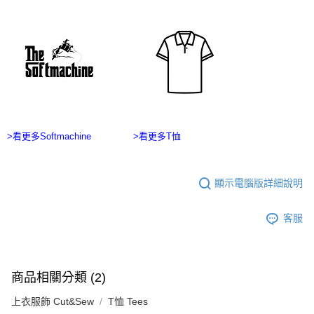
１．於結帳方式選擇「AFTEE先享後付」後，將跳轉至「AFTEE先享後付」
7-11付款取貨
結帳頁面，進行簡訊認證並確認金額後，即可完成結帳。
２．訂單成立數日內，您將收到繳費通知簡訊。
每筆NT$60，滿NT$2,500(含以上)免運費
３．收到繳費通知簡訊後14天內，點擊此簡訊中的連結，可透過四大超商／
ATM／網路銀行／等多元方式進行付款，方視為交易完成。
宅配
※ 請注意：結帳手續完成當下不需立刻繳費，但若您需要取消訂單，請聯絡
每筆NT$100，滿NT$2,500(含以上)免運費
購買商品的店家。未經商家同意取消之訂單仍視為有效，需透過AFTEE先享
後付繳納相關費用。
台灣離島宅配
※ 交易是否成功請以「AFTEE先享後付 」之結帳頁面顯示為準，若有關於
是否繳費成功／繳費後需取消欲退款等相關疑問，請聯繫「AFTEE先享後付
每筆NT$215
客戶支援中心」
https://netprotections.freshdesk.com/support/home
>看更多Softmachine
>看更多T恤
海外宅配
查看運費
【注意事項】
１．透過由恩沛科技股份有限公司提供之「AFTEE先享後付」服務完成之交
易，需依本服務之必要範圍內提供個人資料，並將交易相關給付款項請求債
顯示電腦版詳細說明
權轉讓予恩沛科技股份有限公司。
２．關於個人資料處理事宜，請瀏覽以下網址：
https://aftee.tw/terms/#terms3
客服
３．未成年的使用者請事先徵得法定代理人或監護人之同意方可使用
「AFTEE先享後付」，若未經同意申辦者引起之損失，本公司不負相關責
任。
４．使用「AFTEE先享後付」時，將依據個別帳號之用戶狀況，依本公司即
商品相關分類 (2)
時審查核予不同之上限額度；若仍有額度不足之情形，本公司將視審查結果
請求用戶進行身份認證。
上衣服飾 Cut&Sew
T恤 Tees
５．嚴禁一人註冊多個帳號或使用他人資訊註冊。若發現惡意使用之情形，