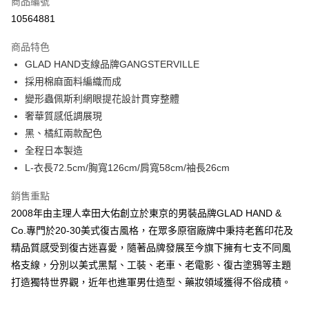
商品編號
信用卡分期付款
10564881
3 期 0 利率 每期
NT$1,488
21家銀行
商品特色
6 期 0 利率 每期
NT$744
21家銀行
合作金庫商業銀行
第一商業銀行
GLAD HAND支線品牌GANGSTERVILLE
華南商業銀行
彰化商業銀行
合作金庫商業銀行
第一商業銀行
超商取貨付款
採用棉麻面料編織而成
上海商業儲蓄銀行
台北富邦商業銀行
華南商業銀行
彰化商業銀行
國泰世華商業銀行
兆豐國際商業銀行
變形蟲佩斯利網眼提花設計貫穿整體
LINE Pay
上海商業儲蓄銀行
台北富邦商業銀行
臺灣中小企業銀行
台中商業銀行
奢華質感低調展現
國泰世華商業銀行
兆豐國際商業銀行
匯豐（台灣）商業銀行
華泰商業銀行
Apple Pay
臺灣中小企業銀行
台中商業銀行
黑、橘紅兩款配色
聯邦商業銀行
遠東國際商業銀行
匯豐（台灣）商業銀行
華泰商業銀行
全程日本製造
悠遊付
元大商業銀行
永豐商業銀行
聯邦商業銀行
遠東國際商業銀行
L-衣長72.5cm/胸寬126cm/肩寬58cm/袖長26cm
玉山商業銀行
星展（台灣）商業銀行
元大商業銀行
永豐商業銀行
AFTEE先享後付
台新國際商業銀行
中國信託商業銀行
玉山商業銀行
星展（台灣）商業銀行
銷售重點
相關說明
台灣樂天信用卡公司
台新國際商業銀行
中國信託商業銀行
2008年由主理人幸田大佑創立於東京的男裝品牌GLAD HAND &
【關於「AFTEE先享後付」】
台灣樂天信用卡公司
ATM付款
AFTEE先享後付是「在收到商品之後才付款」的支付方式。 讓您購物簡單
Co.專門於20-30美式復古風格，在眾多原宿廠牌中秉持老舊印花及
便利好安心！
精品質感受到復古迷喜愛，隨著品牌發展至今旗下擁有七支不同風
１．簡單：不需註冊會員、不需綁卡、不需儲值。
運送方式
２．便利：只要手機號碼，簡訊認證，即可結帳。
格支線，分別以美式黑幫、工裝、老車、老電影、復古塗鴉等主題
３．安心：先確認商品／服務後，再付款。
全家付款取貨
打造獨特世界觀，近年也進軍男仕造型、藥妝領域獲得不俗成積。
每筆NT$60，滿NT$2,500(含以上)免運費
【「AFTEE先享後付」結帳流程】