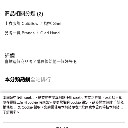
恩沛科技股份有限公司將有權停止該用戶之使用額度並採取法律行動。
商品相關分類 (2)
上衣服飾 Cut&Sew
襯衫 Shirt
品牌一覽 Brands
Glad Hand
評價
喜歡這個商品嗎？購買後給他一個好評吧
本分類熱銷
全站排行
本網站中使用 cookie，欲查詢有關本網站使用 cookie 方式之詳情，及若您不希
熱門標籤
望在電腦上使用 cookie 時應如何變更電腦的 cookie 設定，請參閱本網站「
隱私
權條款
」之 Cookie 聲明。您繼續使用本網站即表示您同意本公司得按本網站使
用條款之 Cookie 聲明使用 cookie。
了解更多 >