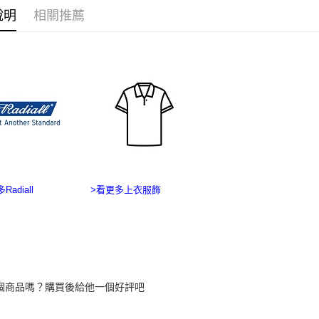
付客戶支
每筆NT$2
說明
相關推薦
【注意事
海外宅配
１．透過由
交易，需
求債權轉
２．關於
https://aft
３．未成
「AFTE
任。
４．使用「
即時審查
結果請求
５．嚴禁
Radiall
>看更多上衣服飾
形，恩沛
動。
個商品嗎？購買後給他一個好評吧