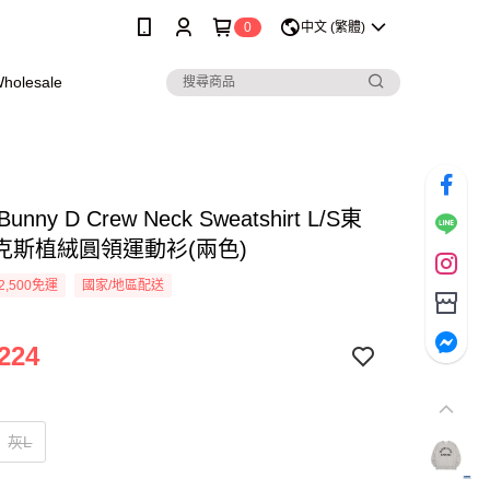
0
中文 (繁體)
olesale
l Bunny D Crew Neck Sweatshirt L/S東
克斯植絨圓領運動衫(兩色)
2,500免運
國家/地區配送
224
灰L