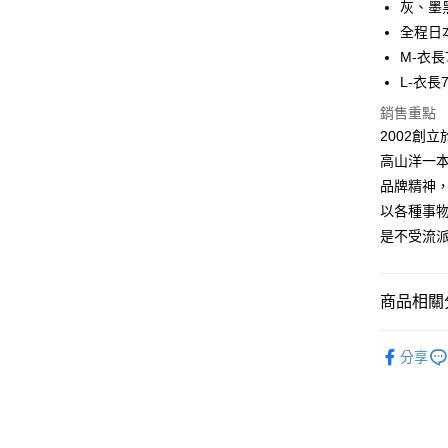
灰、墨
匯豐（
Apple Pay
臺灣中
聯邦商
全程日
匯豐（
悠遊付
元大商
M-衣長
聯邦商
玉山商
元大商
L-衣長
AFTEE先
台新國
玉山商
相關說明
銷售重點
台灣樂
台新國
【關於「A
2002創
台灣樂
ATM付款
AFTEE
高山洋一本身
便利好安
１．簡單
品牌精神，
２．便利
運送方式
以各種事物之
３．安心
是不受流
全家付款
【「AFT
每筆NT$6
１．於結帳
付」結帳
商品相關分
7-11付款
２．訂單
３．收到繳
每筆NT$6
上衣服飾 C
／ATM／
分享
※ 請注意
品牌一覽 Br
宅配
絡購買商品
先享後付
每筆NT$1
※ 交易是
是否繳費成
台灣離島