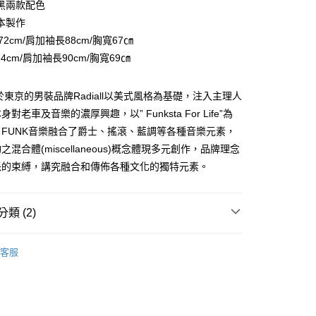
黑兩款配色
台灣）商業銀行
華泰商業銀行
小企業銀行
台中商業銀行
業銀行
遠東國際商業銀行
本製作
台灣）商業銀行
華泰商業銀行
業銀行
永豐商業銀行
72cm/肩加袖長88cm/胸寬67㎝
業銀行
遠東國際商業銀行
業銀行
星展（台灣）商業銀行
業銀行
永豐商業銀行
74cm/肩加袖長90cm/胸寬69㎝
享後付
際商業銀行
中國信託商業銀行
業銀行
星展（台灣）商業銀行
天信用卡公司
際商業銀行
中國信託商業銀行
FTEE先享後付」】
立於東京的男裝品牌Radiall以美式風格為基礎，注入主理人
天信用卡公司
先享後付是「在收到商品之後才付款」的支付方式。 讓您購物簡單
對老車及音樂的濃厚興趣，以” Funksta For Life”為
心！
：不需註冊會員、不需綁卡、不需儲值。
FUNK音樂融合了爵士、搖滾、藍調等各種音樂元素，
：只要手機號碼，簡訊認證，即可結帳。
混合體(miscellaneous)概念體現多元創作，品牌理念
：先確認商品／服務後，再付款。
派的束縛，講究融合和傳佈各種文化的獨特元素。
取貨
EE先享後付」結帳流程】
0，滿NT$2,500(含以上)免運費
方式選擇「AFTEE先享後付」後，將跳轉至「AFTEE先享後
頁面，進行簡訊認證並確認金額後，即可完成結帳。
類 (2)
取貨
成立數日內，您將收到繳費通知簡訊。
費通知簡訊後14天內，點擊此簡訊中的連結，可透過四大超商
0，滿NT$2,500(含以上)免運費
ut&Sew
T恤 Tees
網路銀行／等多元方式進行付款，方視為交易完成。
客服
：結帳手續完成當下不需立刻繳費，但若您需要取消訂單，請聯
ands
Radiall
的店家。未經商家同意取消之訂單仍視為有效，需透過AFTEE
繳納相關費用。
00，滿NT$2,500(含以上)免運費
否成功請以「AFTEE先享後付 」之結帳頁面顯示為準，若有關於
功／繳費後需取消欲退款等相關疑問，請聯繫「AFTEE先享後
宅配