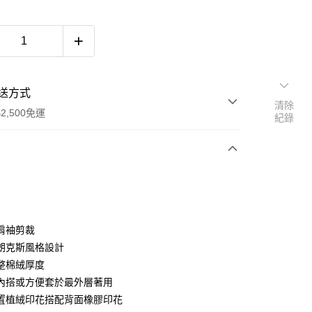
送方式
清除
2,500免運
紀錄
次付款
期付款
0 利率 每期
NT$1,408
21家銀行
肩袖剪裁
0 利率 每期
NT$704
21家銀行
庫商業銀行
第一商業銀行
朗克斯風格設計
業銀行
彰化商業銀行
整棉絨厚度
庫商業銀行
第一商業銀行
付款
業儲蓄銀行
台北富邦商業銀行
業銀行
彰化商業銀行
內搭或方便套於最外層著用
華商業銀行
兆豐國際商業銀行
業儲蓄銀行
台北富邦商業銀行
置植絨印花搭配背面橡膠印花
小企業銀行
台中商業銀行
華商業銀行
兆豐國際商業銀行