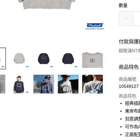
數量
付款與運
超取滿NT$
付款方式
商品特色
信用卡一
商品編號
10548127
信用卡分
商品特色
3 期 
經典插
6 期 
合作金
東岸布
華南商
刻意調
合作金
超商取貨
上海商
華南商
可作為
國泰世
LINE Pay
上海商
正面配
臺灣中
國泰世