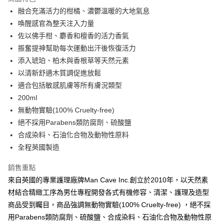
6 期 0 利率 每期
NT$55
21家銀行
合作金庫商業銀行
第一商業銀行
融合充滿活力的柑橘、濃鬱溫暖的大地氣息
華南商業銀行
彰化商業銀行
合作金庫商業銀行
第一商業銀行
超商取貨付款
喚醒感官為整天注入力量
上海商業儲蓄銀行
台北富邦商業銀行
華南商業銀行
彰化商業銀行
國泰世華商業銀行
兆豐國際商業銀行
佐以佛手柑、麝香和檀香的活力香氣
LINE Pay
上海商業儲蓄銀行
台北富邦商業銀行
臺灣中小企業銀行
台中商業銀行
振奮提神幫助每次運動出汗後恢復活力
國泰世華商業銀行
兆豐國際商業銀行
匯豐（台灣）商業銀行
華泰商業銀行
Apple Pay
臺灣中小企業銀行
台中商業銀行
添入琥珀、柏木與香根草等天然元素
聯邦商業銀行
遠東國際商業銀行
匯豐（台灣）商業銀行
華泰商業銀行
以清新舒適木質調促進放鬆
悠遊付
元大商業銀行
永豐商業銀行
聯邦商業銀行
遠東國際商業銀行
適合包括敏感肌膚等所有膚況類型
玉山商業銀行
星展（台灣）商業銀行
元大商業銀行
永豐商業銀行
AFTEE先享後付
200ml
台新國際商業銀行
中國信託商業銀行
玉山商業銀行
星展（台灣）商業銀行
相關說明
台灣樂天信用卡公司
無動物實驗(100% Cruelty-free)
台新國際商業銀行
中國信託商業銀行
【關於「AFTEE先享後付」】
絕不採用Parabens類防腐劑、硫酸鹽
台灣樂天信用卡公司
ATM付款
AFTEE先享後付是「在收到商品之後才付款」的支付方式。 讓您購物簡單
合成染料、石油化合物及動物性原料
便利好安心！
１．簡單：不需註冊會員、不需綁卡、不需儲值。
全程英國製造
運送方式
２．便利：只要手機號碼，簡訊認證，即可結帳。
３．安心：先確認商品／服務後，再付款。
全家付款取貨
銷售重點
每筆NT$60，滿NT$2,500(含以上)免運費
來自英國的專業護理廠牌Man Cave Inc.創立於2010年，以天然素
【「AFTEE先享後付」結帳流程】
１．於結帳方式選擇「AFTEE先享後付」後，將跳轉至「AFTEE先享後付」
材結合精緻工序為男仕專程開發各式有機修容、清潔、護理及造型
7-11付款取貨
結帳頁面，進行簡訊認證並確認金額後，即可完成結帳。
商品受到矚目，商品強調無動物實驗(100% Cruelty-free) ，絕不採
２．訂單成立數日內，您將收到繳費通知簡訊。
每筆NT$60，滿NT$2,500(含以上)免運費
３．收到繳費通知簡訊後14天內，點擊此簡訊中的連結，可透過四大超商／
用Parabens類防腐劑、硫酸鹽、合成染料、石油化合物及動物性原