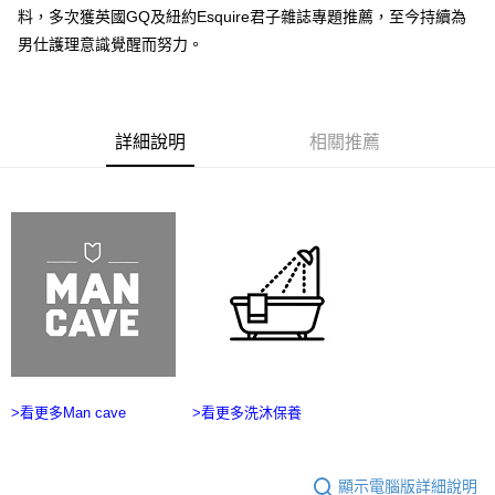
ATM／網路銀行／等多元方式進行付款，方視為交易完成。
宅配
料，多次獲英國GQ及紐約Esquire君子雜誌專題推薦，至今持續為
※ 請注意：結帳手續完成當下不需立刻繳費，但若您需要取消訂單，請聯絡
男仕護理意識覺醒而努力。
每筆NT$100，滿NT$2,500(含以上)免運費
購買商品的店家。未經商家同意取消之訂單仍視為有效，需透過AFTEE先享
後付繳納相關費用。
台灣離島宅配
※ 交易是否成功請以「AFTEE先享後付 」之結帳頁面顯示為準，若有關於
是否繳費成功／繳費後需取消欲退款等相關疑問，請聯繫「AFTEE先享後付
每筆NT$215
客戶支援中心」
https://netprotections.freshdesk.com/support/home
詳細說明
相關推薦
海外宅配
查看運費
【注意事項】
１．透過由恩沛科技股份有限公司提供之「AFTEE先享後付」服務完成之交
易，需依本服務之必要範圍內提供個人資料，並將交易相關給付款項請求債
權轉讓予恩沛科技股份有限公司。
２．關於個人資料處理事宜，請瀏覽以下網址：
https://aftee.tw/terms/#terms3
３．未成年的使用者請事先徵得法定代理人或監護人之同意方可使用
「AFTEE先享後付」，若未經同意申辦者引起之損失，本公司不負相關責
任。
４．使用「AFTEE先享後付」時，將依據個別帳號之用戶狀況，依本公司即
時審查核予不同之上限額度；若仍有額度不足之情形，本公司將視審查結果
請求用戶進行身份認證。
５．嚴禁一人註冊多個帳號或使用他人資訊註冊。若發現惡意使用之情形，
>看更多Man cave
>看更多洗沐保養
恩沛科技股份有限公司將有權停止該用戶之使用額度並採取法律行動。
顯示電腦版詳細說明