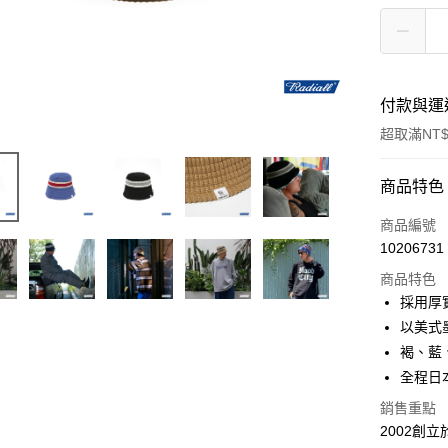
付款與運
超取滿NT$
付款方式
商品特色
信用卡一
商品編號
10206731
信用卡分
商品特色
3 期 
採用厚
6 期 
合作金
以美式
華南商
褐、藍
合作金
超商取貨
上海商
華南商
全程日
國泰世
LINE Pay
上海商
銷售重點
臺灣中
國泰世
匯豐（
2002創
Apple Pay
臺灣中