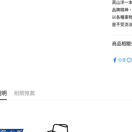
聯邦商
高山洋一本身
匯豐（
悠遊付
元大商
聯邦商
品牌精神，
玉山商
元大商
AFTEE先
以各種事物之
台新國
玉山商
相關說明
是不受流
台灣樂
台新國
【關於「A
台灣樂
ATM付款
AFTEE
便利好安
商品相關分
１．簡單
２．便利
運送方式
各式帽款 H
３．安心
分享
全家付款
品牌一覽 Br
【「AFT
每筆NT$6
１．於結帳
付」結帳
7-11付款
２．訂單
３．收到繳
每筆NT$6
說明
相關推薦
／ATM／
※ 請注意
宅配
絡購買商品
先享後付
每筆NT$1
※ 交易是
是否繳費成
台灣離島
付客戶支
每筆NT$2