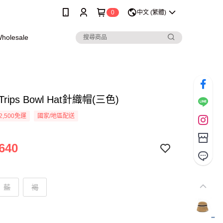
0
中文 (繁體)
olesale
l Trips Bowl Hat針織帽(三色)
2,500免運
國家/地區配送
640
藍
褐