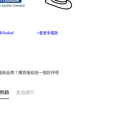
【注意事
海外宅配
１．透過由
交易，需
求債權轉
２．關於
https://aft
Radiall
>看更多帽款
３．未成
「AFTE
任。
４．使用「
即時審查
結果請求
５．嚴禁
形，恩沛
個商品嗎？購買後給他一個好評吧
動。
熱銷
全站排行