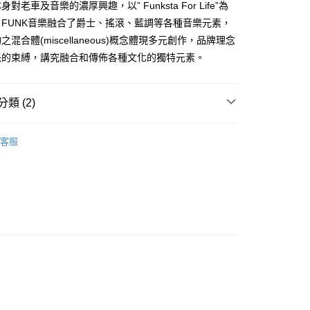
業銀行
遠東國際商業銀行
對老車及音樂的濃厚興趣，以” Funksta For Life”為
台灣）商業銀行
華泰商業銀行
業銀行
永豐商業銀行
業銀行
遠東國際商業銀行
FUNK音樂融合了爵士、搖滾、藍調等各種音樂元素，
業銀行
星展（台灣）商業銀行
業銀行
永豐商業銀行
享後付
混合體(miscellaneous)概念體現多元創作，品牌理念
際商業銀行
中國信託商業銀行
業銀行
星展（台灣）商業銀行
派的束縛，講究融合和傳佈各種文化的獨特元素。
天信用卡公司
際商業銀行
中國信託商業銀行
FTEE先享後付」】
天信用卡公司
先享後付是「在收到商品之後才付款」的支付方式。 讓您購物簡單
心！
類 (2)
：不需註冊會員、不需綁卡、不需儲值。
：只要手機號碼，簡訊認證，即可結帳。
at
：先確認商品／服務後，再付款。
客服
取貨
ands
Radiall
EE先享後付」結帳流程】
0，滿NT$2,500(含以上)免運費
方式選擇「AFTEE先享後付」後，將跳轉至「AFTEE先享後
頁面，進行簡訊認證並確認金額後，即可完成結帳。
取貨
成立數日內，您將收到繳費通知簡訊。
費通知簡訊後14天內，點擊此簡訊中的連結，可透過四大超商
0，滿NT$2,500(含以上)免運費
網路銀行／等多元方式進行付款，方視為交易完成。
：結帳手續完成當下不需立刻繳費，但若您需要取消訂單，請聯
的店家。未經商家同意取消之訂單仍視為有效，需透過AFTEE
繳納相關費用。
00，滿NT$2,500(含以上)免運費
否成功請以「AFTEE先享後付 」之結帳頁面顯示為準，若有關於
功／繳費後需取消欲退款等相關疑問，請聯繫「AFTEE先享後
宅配
援中心」
https://netprotections.freshdesk.com/support/home
15