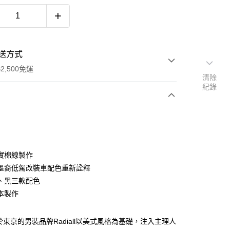
送方式
2,500免運
清除
紀錄
次付款
期付款
0 利率 每期
NT$880
21家銀行
實棉線製作
0 利率 每期
NT$440
21家銀行
庫商業銀行
第一商業銀行
墨裔低駕改裝車配色重新詮釋
業銀行
彰化商業銀行
、黑三款配色
庫商業銀行
第一商業銀行
付款
業儲蓄銀行
台北富邦商業銀行
業銀行
彰化商業銀行
本製作
華商業銀行
兆豐國際商業銀行
業儲蓄銀行
台北富邦商業銀行
小企業銀行
台中商業銀行
華商業銀行
兆豐國際商業銀行
台灣）商業銀行
華泰商業銀行
立於東京的男裝品牌Radiall以美式風格為基礎，注入主理人
小企業銀行
台中商業銀行